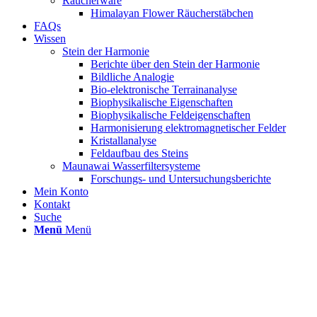
Räucherware
Himalayan Flower Räucherstäbchen
FAQs
Wissen
Stein der Harmonie
Berichte über den Stein der Harmonie
Bildliche Analogie
Bio-elektronische Terrainanalyse
Biophysikalische Eigenschaften
Biophysikalische Feldeigenschaften
Harmonisierung elektromagnetischer Felder
Kristallanalyse
Feldaufbau des Steins
Maunawai Wasserfiltersysteme
Forschungs- und Untersuchungsberichte
Mein Konto
Kontakt
Suche
Menü
Menü