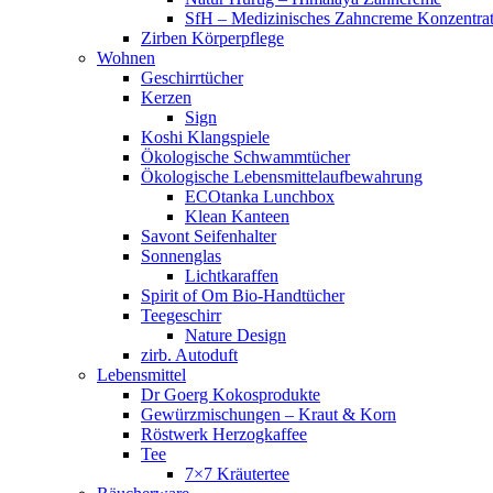
SfH – Medizinisches Zahncreme Konzentra
Zirben Körperpflege
Wohnen
Geschirrtücher
Kerzen
Sign
Koshi Klangspiele
Ökologische Schwammtücher
Ökologische Lebensmittelaufbewahrung
ECOtanka Lunchbox
Klean Kanteen
Savont Seifenhalter
Sonnenglas
Lichtkaraffen
Spirit of Om Bio-Handtücher
Teegeschirr
Nature Design
zirb. Autoduft
Lebensmittel
Dr Goerg Kokosprodukte
Gewürzmischungen – Kraut & Korn
Röstwerk Herzogkaffee
Tee
7×7 Kräutertee