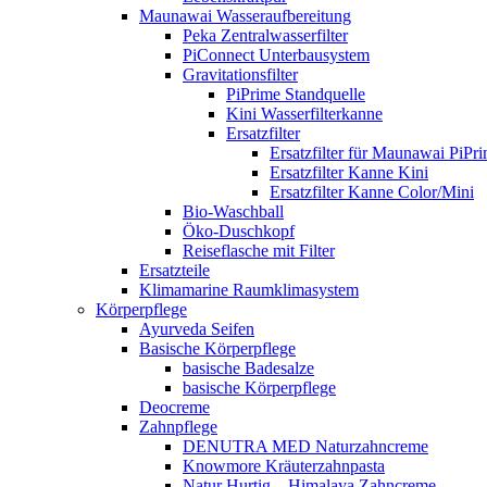
Maunawai Wasseraufbereitung
Peka Zentralwasserfilter
PiConnect Unterbausystem
Gravitationsfilter
PiPrime Standquelle
Kini Wasserfilterkanne
Ersatzfilter
Ersatzfilter für Maunawai PiPr
Ersatzfilter Kanne Kini
Ersatzfilter Kanne Color/Mini
Bio-Waschball
Öko-Duschkopf
Reiseflasche mit Filter
Ersatzteile
Klimamarine Raumklimasystem
Körperpflege
Ayurveda Seifen
Basische Körperpflege
basische Badesalze
basische Körperpflege
Deocreme
Zahnpflege
DENUTRA MED Naturzahncreme
Knowmore Kräuterzahnpasta
Natur Hurtig – Himalaya Zahncreme