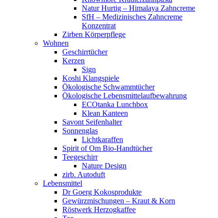
Natur Hurtig – Himalaya Zahncreme
SfH – Medizinisches Zahncreme
Konzentrat
Zirben Körperpflege
Wohnen
Geschirrtücher
Kerzen
Sign
Koshi Klangspiele
Ökologische Schwammtücher
Ökologische Lebensmittelaufbewahrung
ECOtanka Lunchbox
Klean Kanteen
Savont Seifenhalter
Sonnenglas
Lichtkaraffen
Spirit of Om Bio-Handtücher
Teegeschirr
Nature Design
zirb. Autoduft
Lebensmittel
Dr Goerg Kokosprodukte
Gewürzmischungen – Kraut & Korn
Röstwerk Herzogkaffee